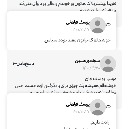
تقریبا بیشتر بلاگ هاتون رو خوندم و عالی بود برای منی که
هدفم کپی رایتر شدنه…
ممنونم ازتون آقای فراهانی
یوسف فراهانی
1400/06/30
خوشحالم که براتون مفید بوده. سپاس.
سجاد پورحسین
پاسخ دادن
1400/06/30
مرسی یوسف جان
خوشحالم همیشه یک چیزی برای یادگرفتن ازت هست. حتی
مواقعی که در شرکت باهم شوخی میکنیم بازم چیزهایی
یادگرفتنی زیاد میگی
یوسف فراهانی
1400/06/30
ارادت داریم.