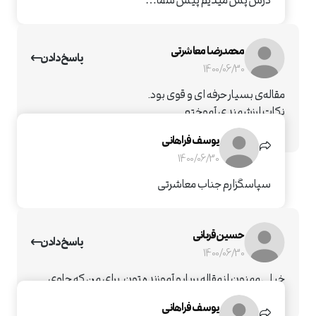
درس پس میدیم پیش شما…
محمدرضا معاشرتی
پاسخ دادن
1400/06/30
مقاله‌ی بسیار حرفه ای و قوی بود.
نکات ارزشمندی آموختم
پایدار باشید
یوسف فراهانی
1400/06/30
سپاسگزارم جناب معاشرتی
حسین قربانی
پاسخ دادن
1400/06/30
خیلی ممنون از مقاله پربار و آموزنده تون. برای من که حاوی
ایده های خیلی جالب و کاربردی بود.
یوسف فراهانی