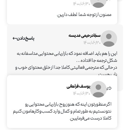
1400/06/30
ممنون از توجه شما. لطف دارین.
سجّاد رحیمی مَدیسه
پاسخ دادن
1400/06/30
این را هم باید اضافه نمود که بازاریابی محتوایی متاسفانه به
شکل ترجمه جا افتاده…
در حالی که مترجمی فعالیتی کاملا جدا از خلق محتوای خوب و
ناب هست
که این جای کار دارد
یوسف فراهانی
1400/06/30
اگر منظورتون اینه که هنوز روح بازاریابی محتوایی رو
نتونستیم به طور تمام و کمال وارد کسب‌‌وکارهامون کنیم
کاملا درست می‌فرمایین.