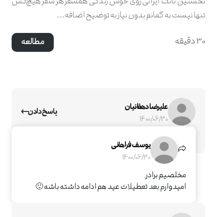
نخستین بانک ایرانی روی خوش زندگی همسفر هر سفر هیچ‌کس
تنها نیست به گمانم بدون نیاز به توضیح اضافه…
30 دقیقه
مطالعه
علیرضا دهقانیان
پاسخ دادن
1400/06/30
عالیه آقا. بنویس و ادامه بده 🙂
یوسف فراهانی
1400/06/30
مخلصیم برادر.
امیدوارم بعد تعطیلات عید هم ادامه داشته باشه 🙂