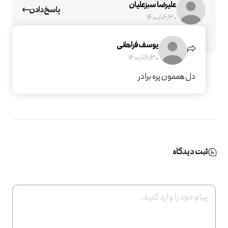
علیرضا سبزعلیان
پاسخ دادن
1400/06/30
حرف دل زدی یوسف جان
یوسف فراهانی
1400/06/30
دل هممون پره برادر
ثبت دیدگاه